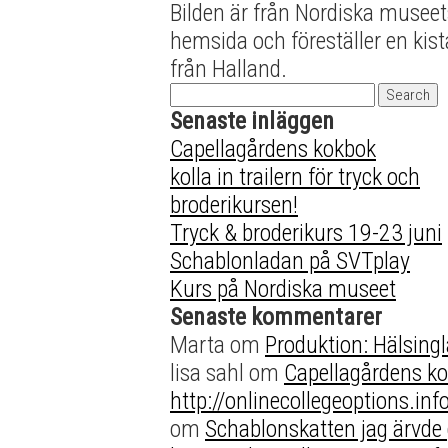
Bilden är från Nordiska museet
hemsida och föreställer en kist
från Halland.
Search
for:
Senaste inläggen
Capellagårdens kokbok
kolla in trailern för tryck och
broderikursen!
Tryck & broderikurs 19-23 juni
Schablonladan på SVTplay
Kurs på Nordiska museet
Senaste kommentarer
Marta
om
Produktion: Hälsing
lisa sahl
om
Capellagårdens k
http://onlinecollegeoptions.in
om
Schablonskatten jag ärvde