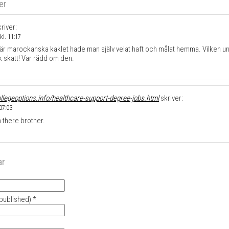
er
river:
kl. 11:17
är marockanska kaklet hade man själv velat haft och målat hemma. Vilken u
sk skatt! Var rädd om den.
collegeoptions.info/healthcare-support-degree-jobs.html
skriver:
 07:03
n there brother.
ar
 published) *