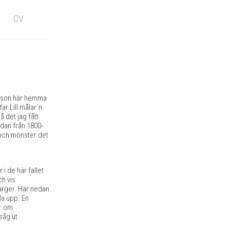
CV
arsson här hemma
ar Lill målar´n
 det jag fått
edan från 1800-
t och mönster det
 i de här fallet
ch vis
färger. Här nedan
la upp. En
er om
såg ut