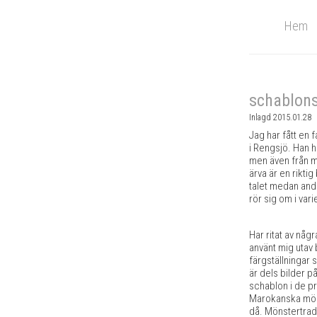
Hem
schablons
Inlagd 2015.01.28
Jag har fått en
i Rengsjö. Han h
men även från må
ärva är en rikti
talet medan andr
rör sig om i var
Har ritat av någr
använt mig utav 
färgställningar 
är dels bilder p
schablon i de p
Marokanska möns
då. Mönstertrad