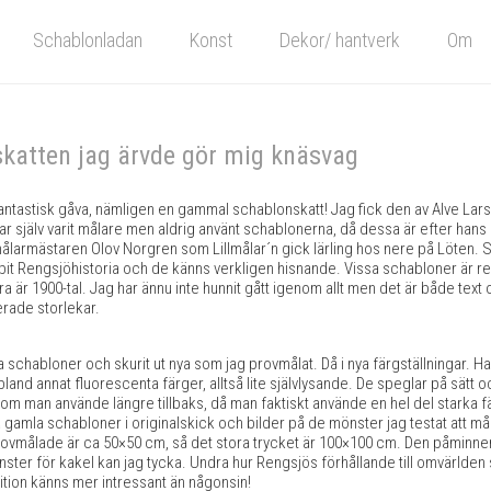
Schablonladan
Konst
Dekor/ hantverk
Om
katten jag ärvde gör mig knäsvag
 fantastisk gåva, nämligen en gammal schablonskatt! Jag fick den av Alve L
ar själv varit målare men aldrig använt schablonerna, då dessa är efter hans f
larmästaren Olov Norgren som Lillmålar´n gick lärling hos nere på Löten. Så
g bit Rengsjöhistoria och de känns verkligen hisnande. Vissa schabloner är r
a är 1900-tal. Jag har ännu inte hunnit gått igenom allt men det är både tex
ierade storlekar.
a schabloner och skurit ut nya som jag provmålat. Då i nya färgställningar. Har
bland annat fluorescenta färger, alltså lite självlysande. De speglar på sätt o
som man använde längre tillbaks, då man faktiskt använde en hel del starka 
å gamla schabloner i originalskick och bilder på de mönster jag testat att må
rovmålade är ca 50×50 cm, så det stora trycket är 100×100 cm. Den påminn
ter för kakel kan jag tycka. Undra hur Rengsjös förhållande till omvärlden 
ition känns mer intressant än någonsin!