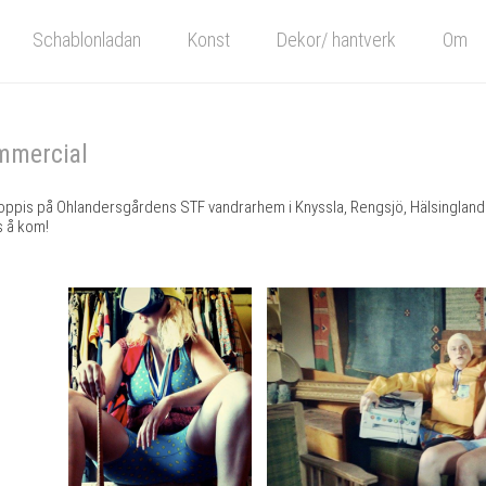
Schablonladan
Konst
Dekor/ hantverk
Om
mmercial
oppis på Ohlandersgårdens STF vandrarhem i Knyssla, Rengsjö, Hälsingland.
s å kom!