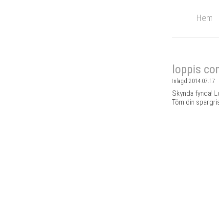
Hem
loppis co
Inlagd 2014.07.17
Skynda fynda! L
Töm din spargri