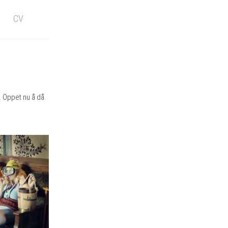
CV
 Öppet nu å då.